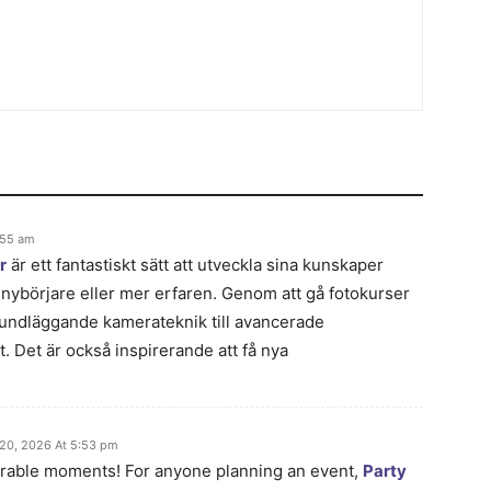
:55 am
r
är ett fantastiskt sätt att utveckla sina kunskaper
 nybörjare eller mer erfaren. Genom att gå fotokurser
grundläggande kamerateknik till avancerade
. Det är också inspirerande att få nya
20, 2026 At 5:53 pm
orable moments! For anyone planning an event,
Party