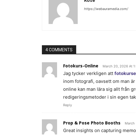
Rose
https://webauramedia.com/
4 COMMENTS
Fotokurs-Online
March 20, 2026 At 1
Jag tycker verkligen att
fotokurse
inom fotografi, oavsett om man är
online kan man lära sig allt från 
redigeringsmetoder i sin egen takt
Reply
Prop & Pose Photo Booths
March 
Great insights on capturing mem