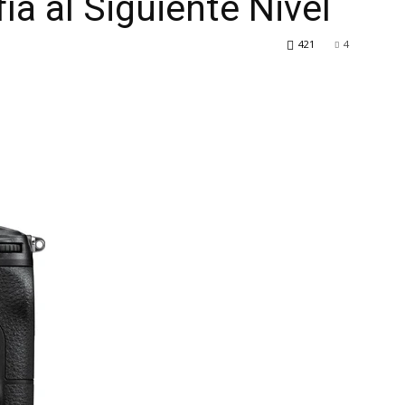
ía al Siguiente Nivel
421
4